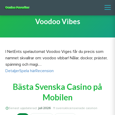
Voodoo Vibes
I NetEnts spelautomat Voodoo Viges får du precis som
namnet skvallrar om: voodoo vibbar! Nålar, dockor, präster,
spänning och magi.…
Detaljer
Spela här
Recension
Bästa Svenska Casino på
Mobilen
Senast uppdaterad:
juli 2026
· 11 svensklicensierade casinon