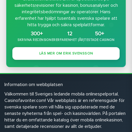
säkerhetsrevisioner för kasinon, bonusanalyser och
integritetsbedömningar av operatörer. Hans
erfarenhet har hjälpt tusentals svenska spelare att
hitta trygga och säkra spelplattformar.
300+
12
50+
SKRIVNA RECENSIONER
ERFARENHET (ÅR)
TESTADE CASINON
LÄS MER OM ERIK SVENSSON
Information om webbplatsen
Välkommen till Sveriges ledande mobila onlinespelportal,
Casinofavoriter.com! Vår webbplats är en referensguide för
svenska spelare som vill hålla sig uppdaterade med de
senaste nyheterna från spel- och kasinovärlden. På portalen
hittar du en omfattande katalog över mobila onlinekasinon,
samt detaljerade recensioner av allt de erbjuder.