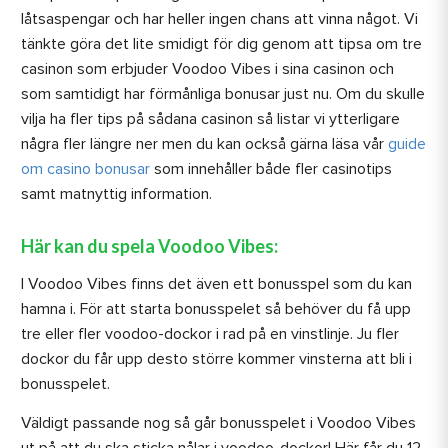
låtsaspengar och har heller ingen chans att vinna något. Vi
tänkte göra det lite smidigt för dig genom att tipsa om tre
casinon som erbjuder Voodoo Vibes i sina casinon och
som samtidigt har förmånliga bonusar just nu. Om du skulle
vilja ha fler tips på sådana casinon så listar vi ytterligare
några fler längre ner men du kan också gärna läsa vår
guide
om casino bonusar
som innehåller både fler casinotips
samt matnyttig information.
Här kan du spela Voodoo Vibes:
I Voodoo Vibes finns det även ett bonusspel som du kan
hamna i. För att starta bonusspelet så behöver du få upp
tre eller fler voodoo-dockor i rad på en vinstlinje. Ju fler
dockor du får upp desto större kommer vinsterna att bli i
bonusspelet.
Väldigt passande nog så går bonusspelet i Voodoo Vibes