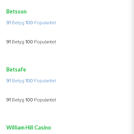
Betsson
91
Betyg
100
Popularitet
91
Betyg
100
Popularitet
Betsafe
91
Betyg
100
Popularitet
91
Betyg
100
Popularitet
William Hill Casino