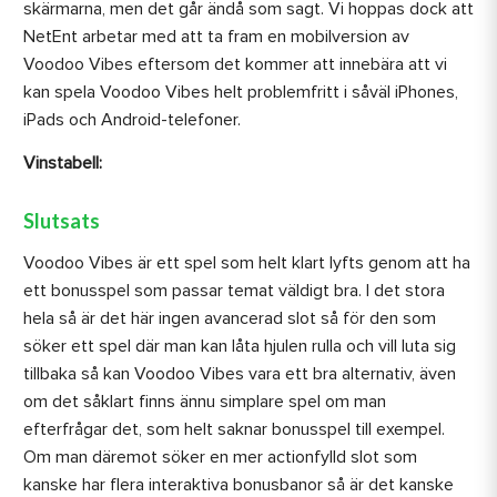
skärmarna, men det går ändå som sagt. Vi hoppas dock att
NetEnt arbetar med att ta fram en mobilversion av
Voodoo Vibes eftersom det kommer att innebära att vi
kan spela Voodoo Vibes helt problemfritt i såväl iPhones,
iPads och Android-telefoner.
Vinstabell:
Slutsats
Voodoo Vibes är ett spel som helt klart lyfts genom att ha
ett bonusspel som passar temat väldigt bra. I det stora
hela så är det här ingen avancerad slot så för den som
söker ett spel där man kan låta hjulen rulla och vill luta sig
tillbaka så kan Voodoo Vibes vara ett bra alternativ, även
om det såklart finns ännu simplare spel om man
efterfrågar det, som helt saknar bonusspel till exempel.
Om man däremot söker en mer actionfylld slot som
kanske har flera interaktiva bonusbanor så är det kanske