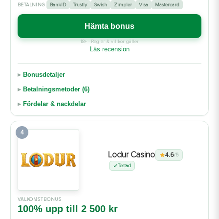
BankID
Trustly
Swish
Zimpler
Visa
Mastercard
BETALNING
Hämta bonus
18+ · Regler & villkor gäller
Läs recension
Bonusdetaljer
Betalningsmetoder (6)
Fördelar & nackdelar
4
Lodur Casino
4.6
/5
Testad
VÄLKOMSTBONUS
100% upp till 2 500 kr