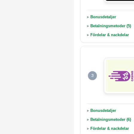
Bonusdetaljer
Betalningsmetoder (5)
Fördelar & nackdelar
3
Bonusdetaljer
Betalningsmetoder (6)
Fördelar & nackdelar