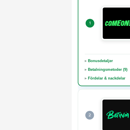
1
Bonusdetaljer
Betalningsmetoder (9)
Fördelar & nackdelar
2