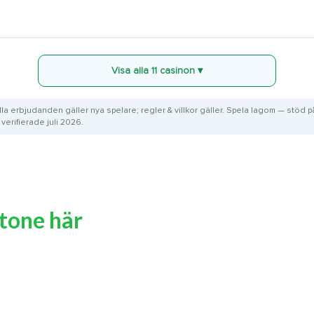
Visa alla 11 casinon ▾
lla erbjudanden gäller nya spelare; regler & villkor gäller. Spela lagom — stöd 
verifierade juli 2026.
tone här