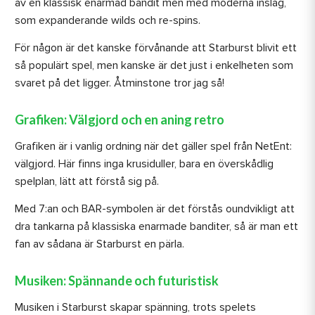
av en klassisk enarmad bandit men med moderna inslag,
som expanderande wilds och re-spins.
För någon är det kanske förvånande att Starburst blivit ett
så populärt spel, men kanske är det just i enkelheten som
svaret på det ligger. Åtminstone tror jag så!
Grafiken: Välgjord och en aning retro
Grafiken är i vanlig ordning när det gäller spel från NetEnt:
välgjord. Här finns inga krusiduller, bara en överskådlig
spelplan, lätt att förstå sig på.
Med 7:an och BAR-symbolen är det förstås oundvikligt att
dra tankarna på klassiska enarmade banditer, så är man ett
fan av sådana är Starburst en pärla.
Musiken: Spännande och futuristisk
Musiken i Starburst skapar spänning, trots spelets