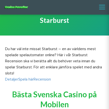
Starburst
Du har väl inte missat Starburst – en av världens mest
spelade spelautomater online? Här i vår Starburst
Recension ska vi berätta allt du behöver veta innan du
spelar Starburst. För att enklare jämföra spelet med andra
slots!
Detaljer
Spela här
Recension
Bästa Svenska Casino på
Mobilen