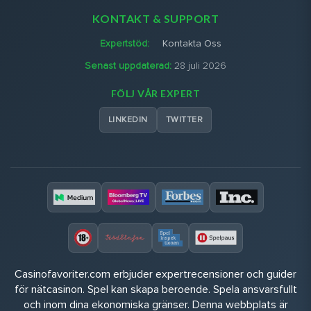
KONTAKT & SUPPORT
Expertstöd:
Kontakta Oss
Senast uppdaterad:
28 juli 2026
FÖLJ VÅR EXPERT
LINKEDIN
TWITTER
Casinofavoriter.com erbjuder expertrecensioner och guider
för nätcasinon. Spel kan skapa beroende. Spela ansvarsfullt
och inom dina ekonomiska gränser. Denna webbplats är