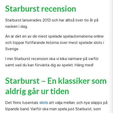
Starburst recension
Starburst lanserades 2013 och har alltså över tio år på
nacken i dag.
Än är det en av de mest spelade spelautomaterna online
och toppar fortfarande listorna över mest spelade slots i
Sverige.
I min Starburst recension ska vi kika närmare på varför
samt vad du kan förvänta dig av spelet. Häng med!
Starburst – En klassiker som
aldrig går ur tiden
Det finns tusentals
slots
att välja mellan, och nya släpps på
löpande band. Varför ska man spela just Starburst, som