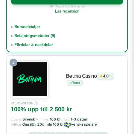
18+ · Regler & villkor gäller
Läs recension
Bonusdetaljer
Betalningsmetoder (9)
Fördelar & nackdelar
2
Betinia Casino
4.8
/5
Testad
VÄLKOMSTBONUS
100% upp till 2 500 kr
Licens
Svensk
|
Min. ins.
100 kr
|
Uttag
1–3 dagar
|
Villkor
Omsättn. 20x · min 100 kr
|
Svenska spelare