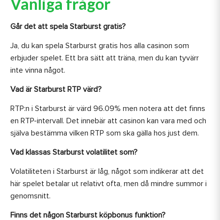
Vanliga frågor
Går det att spela Starburst gratis?
Ja, du kan spela Starburst gratis hos alla casinon som
erbjuder spelet. Ett bra sätt att träna, men du kan tyvärr
inte vinna något.
Vad är Starburst RTP värd?
RTP:n i Starburst är värd 96.09% men notera att det finns
en RTP-intervall. Det innebär att casinon kan vara med och
själva bestämma vilken RTP som ska gälla hos just dem.
Vad klassas Starburst volatilitet som?
Volatiliteten i Starburst är låg, något som indikerar att det
här spelet betalar ut relativt ofta, men då mindre summor i
genomsnitt.
Finns det någon Starburst köpbonus funktion?