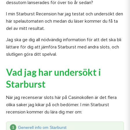
dessutom lanserades för över tio år sedan?
I min Starburst Recension har jag testat och undersökt den
här spelautomaten och medan du läser kommer du få ta
del av mitt resultat.
Jag ska ge dig all nödvändig information för att det ska bli
lättare för dig att jämföra Starburst med andra slots, och
slutligen göra ditt spelval.
Vad jag har undersökt i
Starburst
När jag recenserar slots här på Casinokollen är det flera
olika saker jag kikar på och bedömer. I min Starburst
recension kommer du lära dig mer om:
Generell info om Starburst