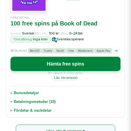
FREE SPINS
100 free spins på Book of Dead
Licens
Svensk
|
Min. ins.
100 kr
|
Uttag
0–24 tim
|
Omsättning
Inga krav
|
Svenska spelare
BankID
Trustly
Swish
Visa
Mastercard
Apple Pay
+4
BETALNING
Hämta free spins
18+ · Regler & villkor gäller
Läs recension
Bonusdetaljer
Betalningsmetoder (10)
Fördelar & nackdelar