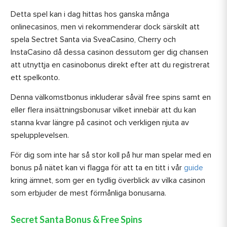
Detta spel kan i dag hittas hos ganska många
onlinecasinos, men vi rekommenderar dock särskilt att
spela Sectret Santa via SveaCasino, Cherry och
InstaCasino då dessa casinon dessutom ger dig chansen
att utnyttja en casinobonus direkt efter att du registrerat
ett spelkonto.
Denna välkomstbonus inkluderar såväl free spins samt en
eller flera insättningsbonusar vilket innebär att du kan
stanna kvar längre på casinot och verkligen njuta av
spelupplevelsen.
För dig som inte har så stor koll på hur man spelar med en
bonus på nätet kan vi flagga för att ta en titt i vår
guide
kring ämnet, som ger en tydlig överblick av vilka casinon
som erbjuder de mest förmånliga bonusarna.
Secret Santa Bonus & Free Spins