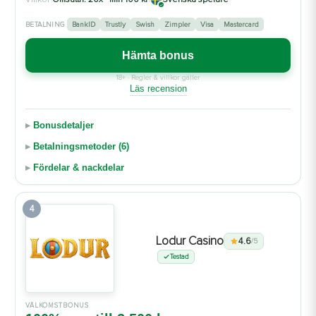
BankID
Trustly
Swish
Zimpler
Visa
Mastercard
BETALNING
Hämta bonus
18+ · Regler & villkor gäller
Läs recension
Bonusdetaljer
Betalningsmetoder (6)
Fördelar & nackdelar
4
Lodur Casino
4.6
/5
Testad
VÄLKOMSTBONUS