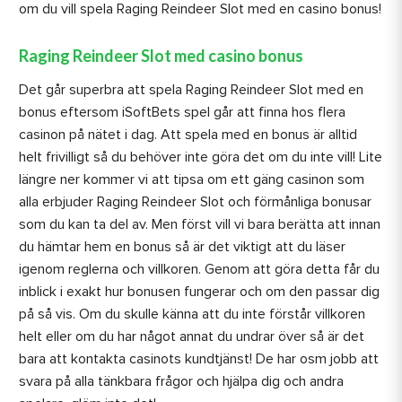
om du vill spela Raging Reindeer Slot med en casino bonus!
Raging Reindeer Slot med casino bonus
Det går superbra att spela Raging Reindeer Slot med en
bonus eftersom iSoftBets spel går att finna hos flera
casinon på nätet i dag. Att spela med en bonus är alltid
helt frivilligt så du behöver inte göra det om du inte vill! Lite
längre ner kommer vi att tipsa om ett gäng casinon som
alla erbjuder Raging Reindeer Slot och förmånliga bonusar
som du kan ta del av. Men först vill vi bara berätta att innan
du hämtar hem en bonus så är det viktigt att du läser
igenom reglerna och villkoren. Genom att göra detta får du
inblick i exakt hur bonusen fungerar och om den passar dig
på så vis. Om du skulle känna att du inte förstår villkoren
helt eller om du har något annat du undrar över så är det
bara att kontakta casinots kundtjänst! De har osm jobb att
svara på alla tänkbara frågor och hjälpa dig och andra