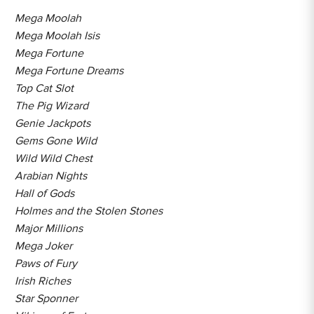
Mega Moolah
Mega Moolah Isis
Mega Fortune
Mega Fortune Dreams
Top Cat Slot
The Pig Wizard
Genie Jackpots
Gems Gone Wild
Wild Wild Chest
Arabian Nights
Hall of Gods
Holmes and the Stolen Stones
Major Millions
Mega Joker
Paws of Fury
Irish Riches
Star Sponner