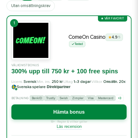
Utan omsättningskrav
★ VÅR FAVORIT
1
ComeOn Casino
4.9
/5
Testad
VÄLKOMSTBONUS
300% upp till 750 kr + 100 free spins
Licens
Svensk
|
Min. ins.
250 kr
|
Uttag
1–3 dagar
|
Villkor
Omsättn. 20x
|
Svenska spelare
·
Direktpartner
BankID
Trustly
Swish
Zimpler
Visa
Mastercard
+3
BETALNING
Hämta bonus
18+ · Regler & villkor gäller
Läs recension