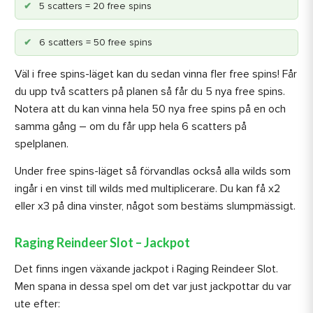
5 scatters = 20 free spins
6 scatters = 50 free spins
Väl i free spins-läget kan du sedan vinna fler free spins! Får
du upp två scatters på planen så får du 5 nya free spins.
Notera att du kan vinna hela 50 nya free spins på en och
samma gång – om du får upp hela 6 scatters på
spelplanen.
Under free spins-läget så förvandlas också alla wilds som
ingår i en vinst till wilds med multiplicerare. Du kan få x2
eller x3 på dina vinster, något som bestäms slumpmässigt.
Raging Reindeer Slot – Jackpot
Det finns ingen växande jackpot i Raging Reindeer Slot.
Men spana in dessa spel om det var just jackpottar du var
ute efter: