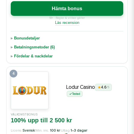
Hämta bonus
18+ · Regler & villkor gäller
Läs recension
Bonusdetaljer
Betalningsmetoder (6)
Fördelar & nackdelar
4
Lodur Casino
4.6
/5
Testad
VÄLKOMSTBONUS
100% upp till 2 500 kr
Licens
Svensk
|
Min. ins.
100 kr
|
Uttag
1–3 dagar
|