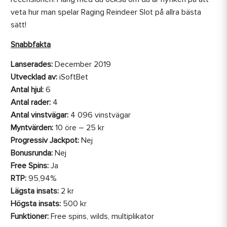
veta hur man spelar Raging Reindeer Slot på allra bästa
sätt!
Snabbfakta
Lanserades:
December 2019
Utvecklad av:
iSoftBet
Antal hjul:
6
Antal rader:
4
Antal vinstvägar:
4 096 vinstvägar
Myntvärden:
10 öre – 25 kr
Progressiv Jackpot:
Nej
Bonusrunda:
Nej
Free Spins:
Ja
RTP:
95,94%
Lägsta insats:
2 kr
Högsta insats:
500 kr
Funktioner:
Free spins, wilds, multiplikator