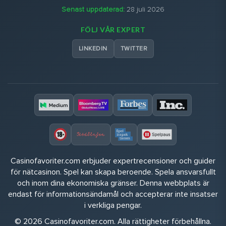
Senast uppdaterad:
28 juli 2026
FÖLJ VÅR EXPERT
LINKEDIN
TWITTER
Casinofavoriter.com erbjuder expertrecensioner och guider
för nätcasinon. Spel kan skapa beroende. Spela ansvarsfullt
och inom dina ekonomiska gränser. Denna webbplats är
endast för informationsändamål och accepterar inte insatser
i verkliga pengar.
© 2026 Casinofavoriter.com. Alla rättigheter förbehållna.