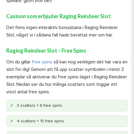
spelare, glöm inte det!
Casinon som erbjuder Raging Reindeer Slot:
Det finns ingen interaktiv bonusbana i Raging Reindeer
Slot, något vi i sådana fall hade berättat mer om här.
Raging Reindeer Slot – Free Spins
Om du gillar
free spins
så kan nog verkligen det här vara en
slot för dig! Genom att få upp scatter-symbolen i minst 3
exemplar så aktiverar du free spins-läget i Raging Reindeer
Slot. Nedan ser du hur många scatters som triggar ett
visst antal free spins.
3 scatters = 8 free spins
4 scatters = 15 free spins