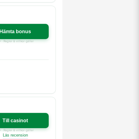
Hämta bonus
+ · Regler & villkor gäller
Till casinot
+ · Regler & villkor gäller
Läs recension