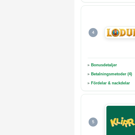
4
Bonusdetaljer
Betalningsmetoder (4)
Fördelar & nackdelar
5