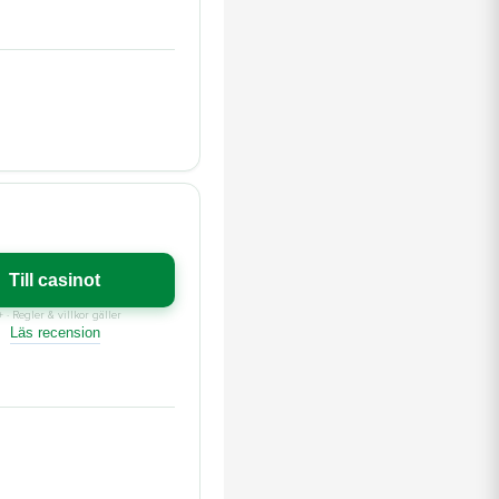
Till casinot
+ · Regler & villkor gäller
Läs recension