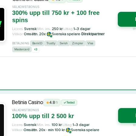
VÄLKOMSTBONUS
300% upp till 750 kr + 100 free
spins
Licens
Svensk
|
Min. ins.
250 kr
|
Uttag
1–3 dagar
|
18
Villkor
Omsättn. 20x
|
Svenska spelare
·
Direktpartner
BankID
Trustly
Swish
Zimpler
Visa
BETALNING
Mastercard
+3
Betinia Casino
4.8
/5
Testad
VÄLKOMSTBONUS
100% upp till 2 500 kr
Licens
Svensk
|
Min. ins.
100 kr
|
Uttag
1–3 dagar
|
18
Villkor
Omsättn. 20x · min 100 kr
|
Svenska spelare