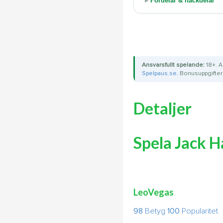
Fördelar & nackdelar
Ansvarsfullt spelande:
18+. A
Spelpaus.se
. Bonusuppgifter 
Detaljer
Spela Jack 
LeoVegas
98
Betyg
100
Popularitet