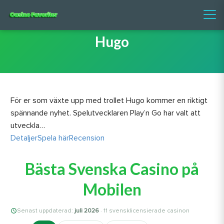
Hugo
För er som växte upp med trollet Hugo kommer en riktigt
spännande nyhet. Spelutvecklaren Play’n Go har valt att
utveckla…
Detaljer
Spela här
Recension
Bästa Svenska Casino på
Mobilen
Senast uppdaterad:
juli 2026
· 11 svensklicensierade casinon