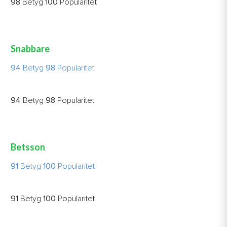
98
Betyg
100
Popularitet
Snabbare
94
Betyg
98
Popularitet
94
Betyg
98
Popularitet
Betsson
91
Betyg
100
Popularitet
91
Betyg
100
Popularitet