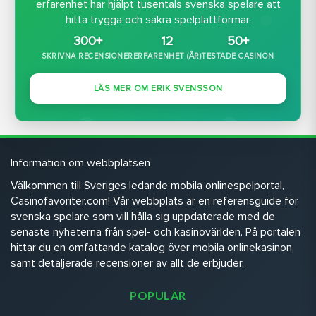
erfarenhet har hjälpt tusentals svenska spelare att
hitta trygga och säkra spelplattformar.
300+
12
50+
SKRIVNA RECENSIONER
ERFARENHET (ÅR)
TESTADE CASINON
LÄS MER OM ERIK SVENSSON
Information om webbplatsen
Välkommen till Sveriges ledande mobila onlinespelportal,
Casinofavoriter.com! Vår webbplats är en referensguide för
svenska spelare som vill hålla sig uppdaterade med de
senaste nyheterna från spel- och kasinovärlden. På portalen
hittar du en omfattande katalog över mobila onlinekasinon,
samt detaljerade recensioner av allt de erbjuder.
POPULÄR