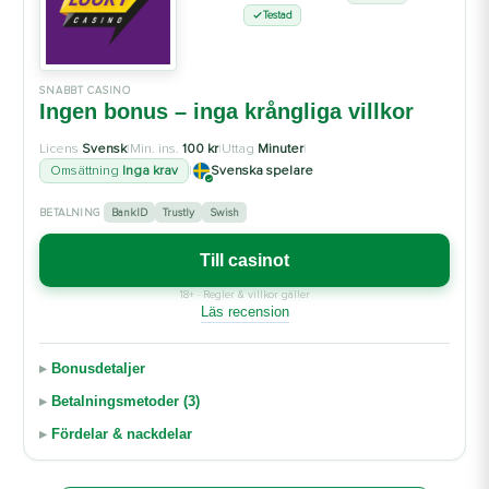
Testad
SNABBT CASINO
Ingen bonus – inga krångliga villkor
Licens
Svensk
|
Min. ins.
100 kr
|
Uttag
Minuter
|
Omsättning
Inga krav
|
Svenska spelare
BankID
Trustly
Swish
BETALNING
Till casinot
18+ · Regler & villkor gäller
Läs recension
Bonusdetaljer
Betalningsmetoder (3)
Fördelar & nackdelar