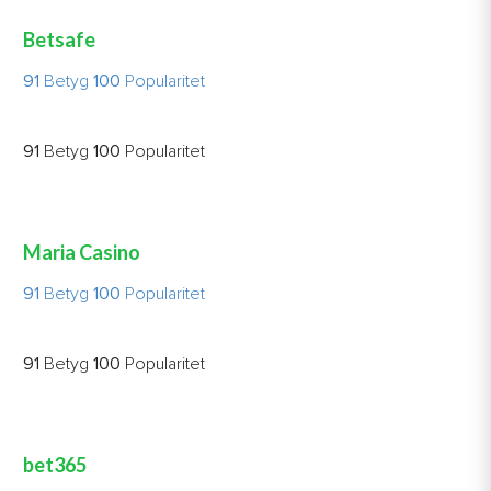
Betsafe
91
Betyg
100
Popularitet
91
Betyg
100
Popularitet
Maria Casino
91
Betyg
100
Popularitet
91
Betyg
100
Popularitet
bet365