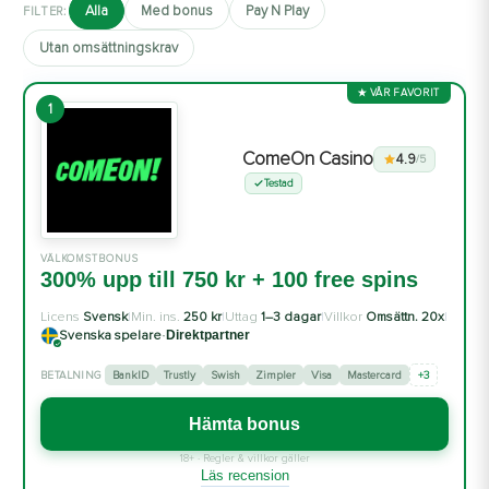
Alla
Med bonus
Pay N Play
FILTER:
Utan omsättningskrav
★ VÅR FAVORIT
1
ComeOn Casino
4.9
/5
Testad
VÄLKOMSTBONUS
300% upp till 750 kr + 100 free spins
Licens
Svensk
|
Min. ins.
250 kr
|
Uttag
1–3 dagar
|
Villkor
Omsättn. 20x
|
Svenska spelare
·
Direktpartner
BankID
Trustly
Swish
Zimpler
Visa
Mastercard
+3
BETALNING
Hämta bonus
18+ · Regler & villkor gäller
Läs recension