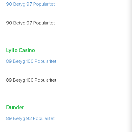
90
Betyg
97
Popularitet
90
Betyg
97
Popularitet
Lyllo Casino
89
Betyg
100
Popularitet
89
Betyg
100
Popularitet
Dunder
89
Betyg
92
Popularitet