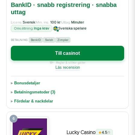
BankID · snabb registrering · snabba
uttag
Licens
Svensk
|
Min. ins.
100 kr
|
Uttag
Minuter
|
Omsättning
Inga krav
|
Svenska spelare
BankID
Swish
Zimpler
BETALNING
Till casinot
18+ · Regler & villkor gäller
Läs recension
Bonusdetaljer
Betalningsmetoder (3)
Fördelar & nackdelar
6
Lucky Casino
4.5
/5