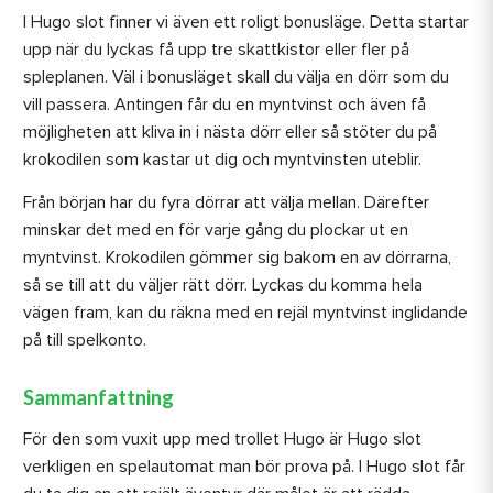
I Hugo slot finner vi även ett roligt bonusläge. Detta startar
upp när du lyckas få upp tre skattkistor eller fler på
spleplanen. Väl i bonusläget skall du välja en dörr som du
vill passera. Antingen får du en myntvinst och även få
möjligheten att kliva in i nästa dörr eller så stöter du på
krokodilen som kastar ut dig och myntvinsten uteblir.
Från början har du fyra dörrar att välja mellan. Därefter
minskar det med en för varje gång du plockar ut en
myntvinst. Krokodilen gömmer sig bakom en av dörrarna,
så se till att du väljer rätt dörr. Lyckas du komma hela
vägen fram, kan du räkna med en rejäl myntvinst inglidande
på till spelkonto.
Sammanfattning
För den som vuxit upp med trollet Hugo är Hugo slot
verkligen en spelautomat man bör prova på. I Hugo slot får