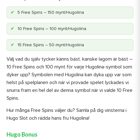
5 Free Spins – 150 mynt/Hugolina
10 Free Spins – 100 mynt/Hugolina
15 Free Spins – 50 mynt/Hugolina
Välj vad du själv tycker känns bäst, kanske lagom är bäst –
10 Free Spins och 100 mynt för varje Hugolina-symbol som
dyker upp? Symbolen med Hugolina kan dyka upp var som
helst på spelplanen och när vi provade spelet lyckades vi
snurra fram en hel del av denna symbol när vi valde 10 Free
Spins.
Hur många Free Spins väljer du? Samla på dig vinsterna i
Hugo Slot och rädda hans fru Hugolina!
Hugo Bonus