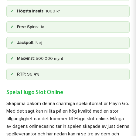
Högsta insats:
1000 kr
Free Spins:
Ja
Jackpott:
Nej
Maxvinst:
500.000 mynt
RTP:
96.4%
Spela Hugo Slot Online
Skaparna bakom denna charmiga spelautomat är Play’n Go.
Med det sagt kan ni lita på en hög kvalité med en stor
tillgänglighet när det kommer till Hugo slot online. Många
av dagens onlinecasino tar in spelen skapade av just denna
spelleverantör och här nedan kan ni se tre av dem och