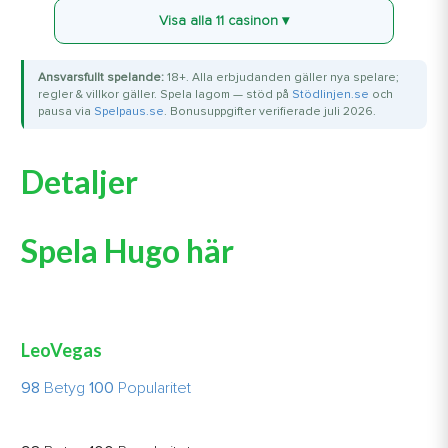
Visa alla 11 casinon ▾
Ansvarsfullt spelande:
18+. Alla erbjudanden gäller nya spelare;
regler & villkor gäller. Spela lagom — stöd på
Stödlinjen.se
och
pausa via
Spelpaus.se
. Bonusuppgifter verifierade juli 2026.
Detaljer
Spela Hugo här
LeoVegas
98
Betyg
100
Popularitet