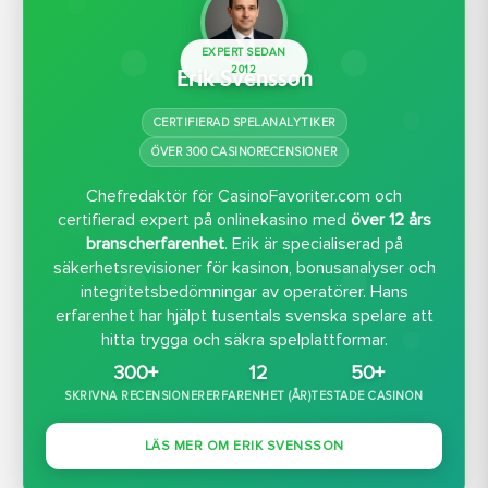
EXPERT SEDAN
2012
Erik Svensson
CERTIFIERAD SPELANALYTIKER
ÖVER 300 CASINORECENSIONER
Chefredaktör för CasinoFavoriter.com och
certifierad expert på onlinekasino med
över 12 års
branscherfarenhet
. Erik är specialiserad på
säkerhetsrevisioner för kasinon, bonusanalyser och
integritetsbedömningar av operatörer. Hans
erfarenhet har hjälpt tusentals svenska spelare att
hitta trygga och säkra spelplattformar.
300+
12
50+
SKRIVNA RECENSIONER
ERFARENHET (ÅR)
TESTADE CASINON
LÄS MER OM ERIK SVENSSON