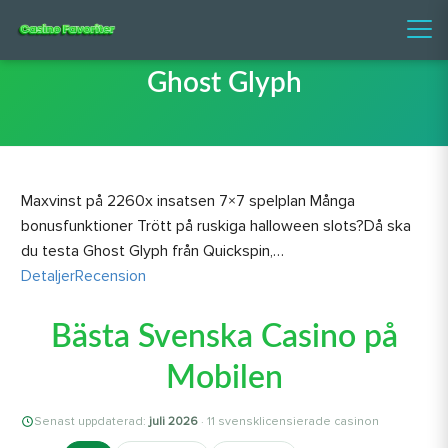
Ghost Glyph
Maxvinst på 2260x insatsen 7×7 spelplan Många
bonusfunktioner Trött på ruskiga halloween slots?Då ska
du testa Ghost Glyph från Quickspin,…
Detaljer
Recension
Bästa Svenska Casino på
Mobilen
Senast uppdaterad:
juli 2026
· 11 svensklicensierade casinon