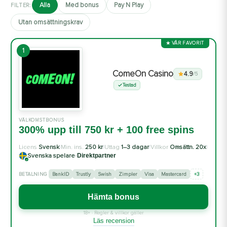
Alla
Med bonus
Pay N Play
FILTER:
Utan omsättningskrav
★ VÅR FAVORIT
1
ComeOn Casino
4.9
/5
Testad
VÄLKOMSTBONUS
300% upp till 750 kr + 100 free spins
Licens
Svensk
|
Min. ins.
250 kr
|
Uttag
1–3 dagar
|
Villkor
Omsättn. 20x
|
Svenska spelare
·
Direktpartner
BankID
Trustly
Swish
Zimpler
Visa
Mastercard
+3
BETALNING
Hämta bonus
18+ · Regler & villkor gäller
Läs recension