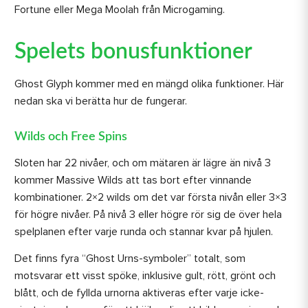
Fortune eller Mega Moolah från Microgaming.
Spelets bonusfunktioner
Ghost Glyph kommer med en mängd olika funktioner. Här
nedan ska vi berätta hur de fungerar.
Wilds och Free Spins
Sloten har 22 nivåer, och om mätaren är lägre än nivå 3
kommer Massive Wilds att tas bort efter vinnande
kombinationer. 2×2 wilds om det var första nivån eller 3×3
för högre nivåer. På nivå 3 eller högre rör sig de över hela
spelplanen efter varje runda och stannar kvar på hjulen.
Det finns fyra “Ghost Urns-symboler” totalt, som
motsvarar ett visst spöke, inklusive gult, rött, grönt och
blått, och de fyllda urnorna aktiveras efter varje icke-