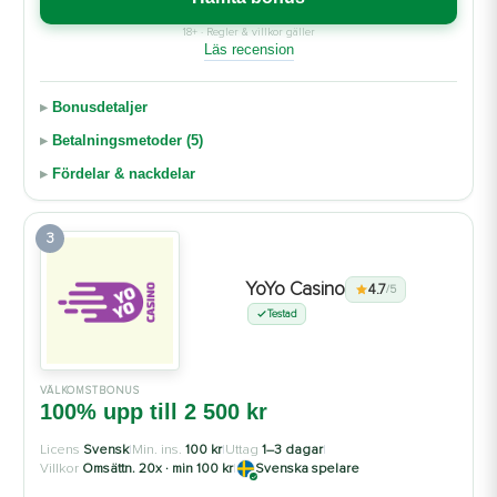
18+ · Regler & villkor gäller
Läs recension
Bonusdetaljer
Betalningsmetoder (5)
Fördelar & nackdelar
3
YoYo Casino
4.7
/5
Testad
VÄLKOMSTBONUS
100% upp till 2 500 kr
Licens
Svensk
|
Min. ins.
100 kr
|
Uttag
1–3 dagar
|
Villkor
Omsättn. 20x · min 100 kr
|
Svenska spelare