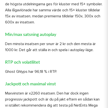
de högsta utdelningarna ges för kluster med 15+ symboler.
Alla lågavlönade har samma värde och 15+ kluster tilldelar
15x av insatsen, medan premierna tilldelar 150x, 300x och
600x av insatsen.
Min/max satsning autoplay
Den minsta insatsen per snurr är 2 kr och den mesta är
1000 kr. Det går att ställa in och spela i autoplay-läge.
RTP och volatilitet
Ghost Ghlyps har 96,18 % i RTP.
Jackpott och maximal vinst
Maxvinsten är x2260 insatsen. Den har dock ingen
progressiv jackpott och är du på jakt eftern en sådan kan
vi istället rekommendera dig att testa på NetEnts Mega