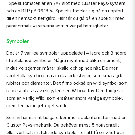
Spelautomaten är en 7×7 slot med Cluster Pays-system
och en RTP på 96,18 %. Spelet utspelar sig på en uppfart
till en hemsökt herrgård. Här får du gå på en spöktur med
paranormala varelserna som ruvar på hemligheter.
Symboler
Det är 7 vanliga symboler, uppdelade i 4 lägre och 3 högre
utbetalande symboler. Några mynt med olika ornament,
inklusive stjärnor, månar, skalle och spindelnät. De mer
värdefulla symbolerna är olika ädelstenar, som smaragder,
rubiner och diamanter. Det finns också en wild symbol som
representeras av en gyllene en W-bokstav. Den fungerar
som en vanlig Wild, som ersätter andra vanliga symboler,
men den har inget eget värde.
Som vi har nämnt tidigare kommer spelautomaten med en
Cluster Pays-mekanik. Du behöver minst 5 horisontellt
eller vertikalt matchande symboler för att få en vinst och