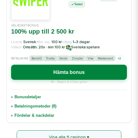
Testad
VÄLKOMSTBONUS
100% upp till 2 500 kr
Licens
Svensk
|
Min. ins.
100 kr
|
Uttag
1–3 dagar
|
Villkor
Omsättn. 20x · min 100 kr
|
Svenska spelare
BankID
Trustly
Swish
Zimpler
Visa
Mastercard
+2
BETALNING
Hämta bonus
18+ · Regler & villkor gäller
Bonusdetaljer
Betalningsmetoder (8)
Fördelar & nackdelar
Visa alla 11 casinon ▾