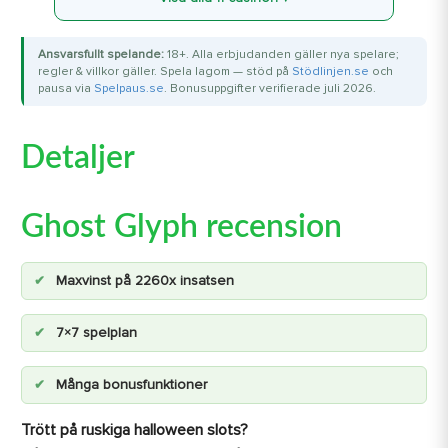
Ansvarsfullt spelande:
18+. Alla erbjudanden gäller nya spelare;
regler & villkor gäller. Spela lagom — stöd på
Stödlinjen.se
och
pausa via
Spelpaus.se
. Bonusuppgifter verifierade juli 2026.
Detaljer
Ghost Glyph recension
Maxvinst på 2260x insatsen
7×7 spelplan
Många bonusfunktioner
Trött på ruskiga halloween slots?