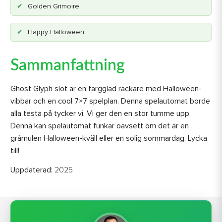
Golden Grimoire
Happy Halloween
Sammanfattning
Ghost Glyph slot är en färgglad rackare med Halloween-
vibbar och en cool 7×7 spelplan. Denna spelautomat borde
alla testa på tycker vi. Vi ger den en stor tumme upp.
Denna kan spelautomat funkar oavsett om det är en
gråmulen Halloween-kväll eller en solig sommardag. Lycka
till!
Uppdaterad:
2025