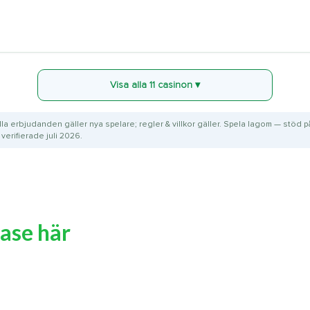
Visa alla 11 casinon ▾
lla erbjudanden gäller nya spelare; regler & villkor gäller. Spela lagom — stöd 
verifierade juli 2026.
Case här