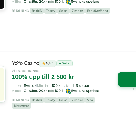
Villkor
Omsättn. 20x · min 100 kr
|
Svenska spelare
BankID
Trustly
Swish
Zimpler
Banköverföring
BETALNING
YoYo Casino
4.7
/5
Testad
VÄLKOMSTBONUS
100% upp till 2 500 kr
Licens
Svensk
|
Min. ins.
100 kr
|
Uttag
1–3 dagar
|
18
Villkor
Omsättn. 20x · min 100 kr
|
Svenska spelare
BankID
Trustly
Swish
Zimpler
Visa
BETALNING
Mastercard