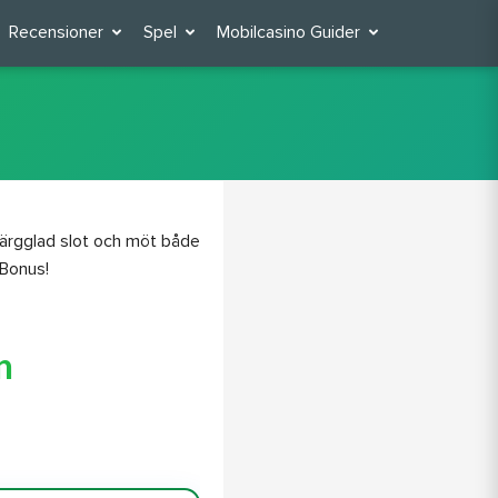
Recensioner
Spel
Mobilcasino Guider
färgglad slot och möt både
 Bonus!
n