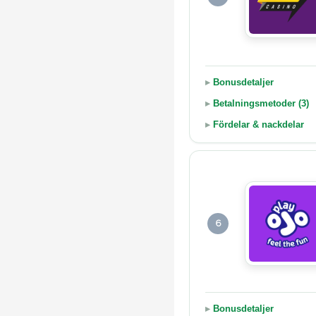
Bonusdetaljer
Betalningsmetoder (3)
Fördelar & nackdelar
6
Bonusdetaljer