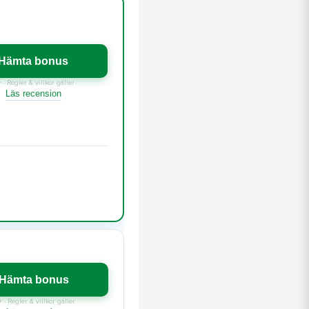
Hämta bonus
+ · Regler & villkor gäller
Läs recension
Hämta bonus
+ · Regler & villkor gäller