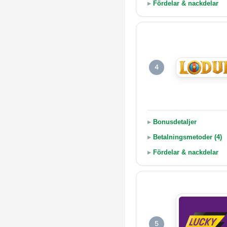
Fördelar & nackdelar
4
Bonusdetaljer
Betalningsmetoder (4)
Fördelar & nackdelar
5