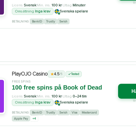
18
Licens
Svensk
|
Min. ins.
100 kr
|
Uttag
Minuter
|
Omsättning
Inga krav
|
Svenska spelare
BankID
Trustly
Swish
BETALNING
PlayOJO Casino
4.5
/5
Testad
FREE SPINS
100 free spins på Book of Dead
H
Licens
Svensk
|
Min. ins.
100 kr
|
Uttag
0–24 tim
|
18
Omsättning
Inga krav
|
Svenska spelare
BankID
Trustly
Swish
Visa
Mastercard
BETALNING
Apple Pay
+4