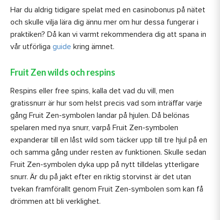
Har du aldrig tidigare spelat med en casinobonus på nätet
och skulle vilja lära dig ännu mer om hur dessa fungerar i
praktiken? Då kan vi varmt rekommendera dig att spana in
vår utförliga
guide
kring ämnet.
Fruit Zen wilds och respins
Respins eller free spins, kalla det vad du vill, men
gratissnurr är hur som helst precis vad som inträffar varje
gång Fruit Zen-symbolen landar på hjulen. Då belönas
spelaren med nya snurr, varpå Fruit Zen-symbolen
expanderar till en låst wild som täcker upp till tre hjul på en
och samma gång under resten av funktionen. Skulle sedan
Fruit Zen-symbolen dyka upp på nytt tilldelas ytterligare
snurr. Är du på jakt efter en riktig storvinst är det utan
tvekan framförallt genom Fruit Zen-symbolen som kan få
drömmen att bli verklighet.