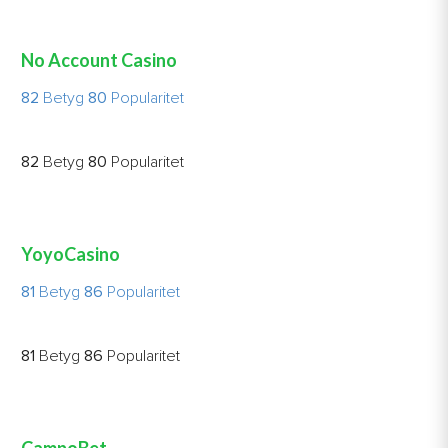
No Account Casino
82
Betyg
80
Popularitet
82
Betyg
80
Popularitet
YoyoCasino
81
Betyg
86
Popularitet
81
Betyg
86
Popularitet