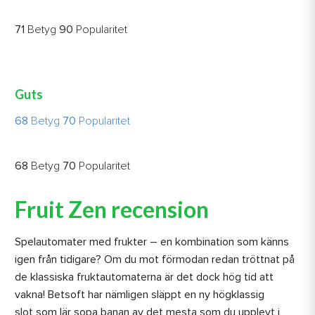
71
Betyg
90
Popularitet
Guts
68
Betyg
70
Popularitet
68
Betyg
70
Popularitet
Fruit Zen recension
Spelautomater med frukter – en kombination som känns
igen från tidigare? Om du mot förmodan redan tröttnat på
de klassiska fruktautomaterna är det dock hög tid att
vakna! Betsoft har nämligen släppt en ny högklassig
slot som lär sopa banan av det mesta som du upplevt i