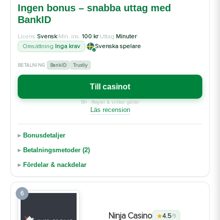
Ingen bonus – snabba uttag med
BankID
Licens
Svensk
|
Min. ins.
100 kr
|
Uttag
Minuter
|
Omsättning
Inga krav
|
Svenska spelare
BankID
Trustly
BETALNING
Till casinot
18+ · Regler & villkor gäller
Läs recension
Bonusdetaljer
Betalningsmetoder (2)
Fördelar & nackdelar
6
Ninja Casino
4.5
/5