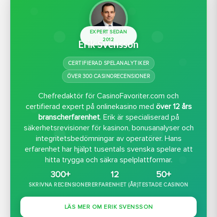
EXPERT SEDAN
2012
Erik Svensson
CERTIFIERAD SPELANALYTIKER
ÖVER 300 CASINORECENSIONER
Chefredaktör för CasinoFavoriter.com och
certifierad expert på onlinekasino med
över 12 års
branscherfarenhet
. Erik är specialiserad på
säkerhetsrevisioner för kasinon, bonusanalyser och
integritetsbedömningar av operatörer. Hans
erfarenhet har hjälpt tusentals svenska spelare att
hitta trygga och säkra spelplattformar.
300+
12
50+
SKRIVNA RECENSIONER
ERFARENHET (ÅR)
TESTADE CASINON
LÄS MER OM ERIK SVENSSON