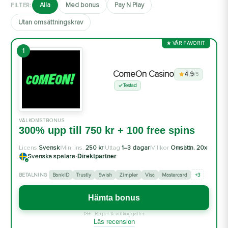
Alla
Med bonus
Pay N Play
FILTER:
Utan omsättningskrav
★ VÅR FAVORIT
1
ComeOn Casino
4.9
/5
Testad
VÄLKOMSTBONUS
300% upp till 750 kr + 100 free spins
Licens
Svensk
|
Min. ins.
250 kr
|
Uttag
1–3 dagar
|
Villkor
Omsättn. 20x
|
Svenska spelare
·
Direktpartner
BankID
Trustly
Swish
Zimpler
Visa
Mastercard
+3
BETALNING
Hämta bonus
18+ · Regler & villkor gäller
Läs recension