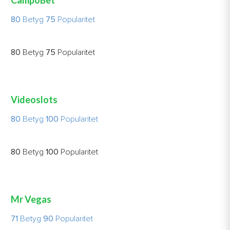
CampoBet
80
Betyg
75
Popularitet
80
Betyg
75
Popularitet
Videoslots
80
Betyg
100
Popularitet
80
Betyg
100
Popularitet
Mr Vegas
71
Betyg
90
Popularitet