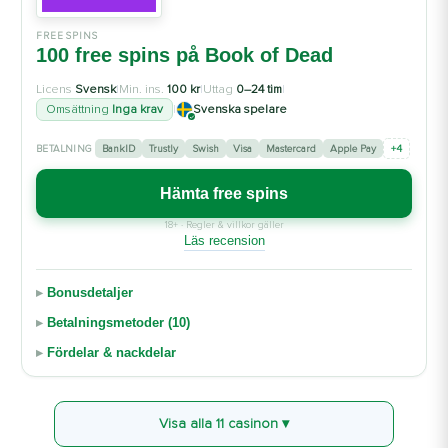
FREE SPINS
100 free spins på Book of Dead
Licens
Svensk
|
Min. ins.
100 kr
|
Uttag
0–24 tim
|
Omsättning
Inga krav
|
Svenska spelare
BankID
Trustly
Swish
Visa
Mastercard
Apple Pay
+4
BETALNING
Hämta free spins
18+ · Regler & villkor gäller
Läs recension
Bonusdetaljer
Betalningsmetoder (10)
Fördelar & nackdelar
Visa alla 11 casinon ▾