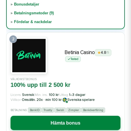
Bonusdetaljer
Betalningsmetoder (9)
Fördelar & nackdelar
2
Betinia Casino
4.8
/5
Testad
VÄLKOMSTBONUS
100% upp till 2 500 kr
Licens
Svensk
|
Min. ins.
100 kr
|
Uttag
1–3 dagar
|
Villkor
Omsättn. 20x · min 100 kr
|
Svenska spelare
BankID
Trustly
Swish
Zimpler
Banköverföring
BETALNING
Hämta bonus