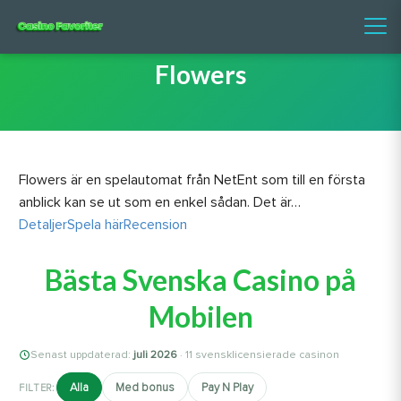
Flowers
Flowers är en spelautomat från NetEnt som till en första
anblick kan se ut som en enkel sådan. Det är…
Detaljer
Spela här
Recension
Bästa Svenska Casino på
Mobilen
Senast uppdaterad:
juli 2026
· 11 svensklicensierade casinon
Alla
Med bonus
Pay N Play
FILTER: