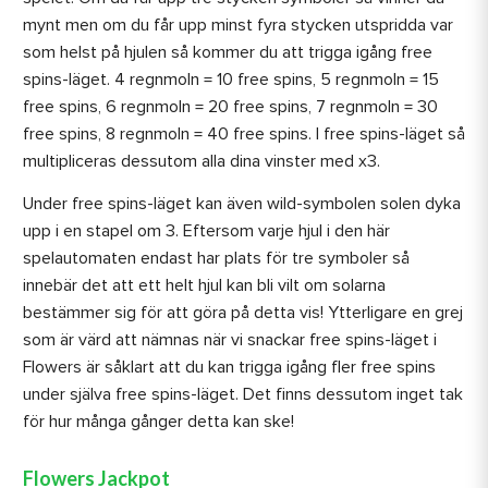
mynt men om du får upp minst fyra stycken utspridda var
som helst på hjulen så kommer du att trigga igång free
spins-läget. 4 regnmoln = 10 free spins, 5 regnmoln = 15
free spins, 6 regnmoln = 20 free spins, 7 regnmoln = 30
free spins, 8 regnmoln = 40 free spins. I free spins-läget så
multipliceras dessutom alla dina vinster med x3.
Under free spins-läget kan även wild-symbolen solen dyka
upp i en stapel om 3. Eftersom varje hjul i den här
spelautomaten endast har plats för tre symboler så
innebär det att ett helt hjul kan bli vilt om solarna
bestämmer sig för att göra på detta vis! Ytterligare en grej
som är värd att nämnas när vi snackar free spins-läget i
Flowers är såklart att du kan trigga igång fler free spins
under själva free spins-läget. Det finns dessutom inget tak
för hur många gånger detta kan ske!
Flowers Jackpot