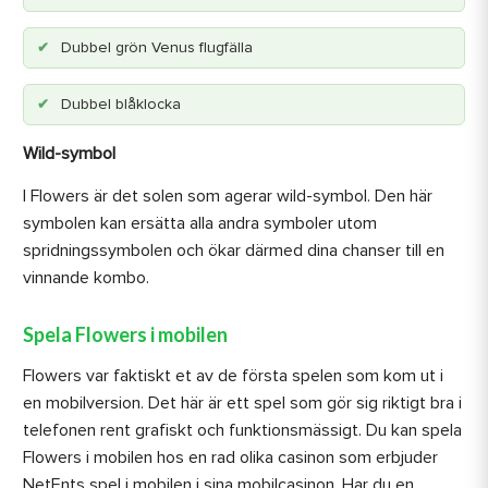
Dubbel grön Venus flugfälla
Dubbel blåklocka
Wild-symbol
I Flowers är det solen som agerar wild-symbol. Den här
symbolen kan ersätta alla andra symboler utom
spridningssymbolen och ökar därmed dina chanser till en
vinnande kombo.
Spela Flowers i mobilen
Flowers var faktiskt et av de första spelen som kom ut i
en mobilversion. Det här är ett spel som gör sig riktigt bra i
telefonen rent grafiskt och funktionsmässigt. Du kan spela
Flowers i mobilen hos en rad olika casinon som erbjuder
NetEnts spel i mobilen i sina mobilcasinon. Har du en