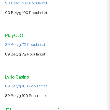
90
Betyg
100
Popularitet
90
Betyg
100
Popularitet
PlayOJO
89
Betyg
72
Popularitet
89
Betyg
72
Popularitet
Lyllo Casino
89
Betyg
100
Popularitet
89
Betyg
100
Popularitet