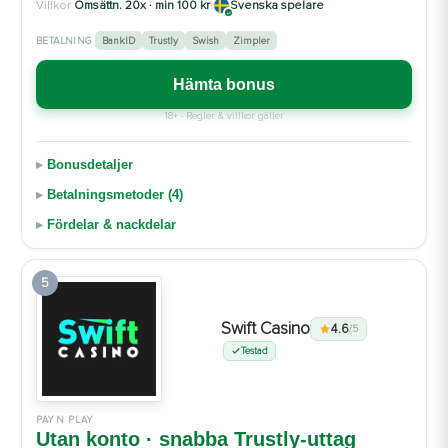
Villkor
Omsättn. 20x · min 100 kr
|
Svenska spelare
BankID
Trustly
Swish
Zimpler
BETALNING
Hämta bonus
18+ · Regler & villkor gäller
Bonusdetaljer
Betalningsmetoder (4)
Fördelar & nackdelar
5
Swift Casino
4.6
/5
Testad
PAY N PLAY
Utan konto · snabba Trustly-uttag