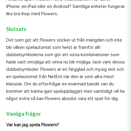
iPhone, en iPad eller en Android? Samtliga enheter fungerar
lika bra ihop med Flowers.
Slutsats
Det som gör att Flowers sticker ut från mängden och inte
blir vilken spelautomat som helst är framför allt
dubbelsymbolerna som gör att vissa kombinationer som
hade varit omöjliga att vinna nu blir möjliga, tack vare dessa
dubbelsymboler. Flowers är en färgglad och mysig slot och
en spelautomat från NetEnt när den är som allra mest
klassisk. Om du efterfrågar en enarmad bandit vari du
kommer att känna igen spelupplägget men samtidigt vill ha
något extra så kan Flowers absolut vara ett spel för dig.
Vanliga frågor
Var kan jag spela Flowers?