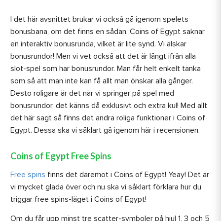
I det här avsnittet brukar vi också gå igenom spelets
bonusbana, om det finns en sådan. Coins of Egypt saknar
en interaktiv bonusrunda, vilket är lite synd. Vi älskar
bonusrundor! Men vi vet också att det är långt ifrån alla
slot-spel som har bonusrundor. Man får helt enkelt tänka
som så att man inte kan få allt man önskar alla gånger.
Desto roligare är det när vi springer på spel med
bonusrundor, det känns då exklusivt och extra kul! Med allt
det här sagt så finns det andra roliga funktioner i Coins of
Egypt. Dessa ska vi såklart gå igenom här i recensionen.
Coins of Egypt Free Spins
Free spins
finns det däremot i Coins of Egypt! Yeay! Det är
vi mycket glada över och nu ska vi såklart förklara hur du
triggar free spins-läget i Coins of Egypt!
Om du får upp minst tre scatter-symboler på hjul 1, 3 och 5