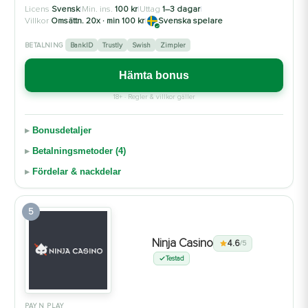
Licens
Svensk
|
Min. ins.
100 kr
|
Uttag
1–3 dagar
|
Villkor
Omsättn. 20x · min 100 kr
|
Svenska spelare
BankID
Trustly
Swish
Zimpler
BETALNING
Hämta bonus
18+ · Regler & villkor gäller
Bonusdetaljer
Betalningsmetoder (4)
Fördelar & nackdelar
5
Ninja Casino
4.6
/5
Testad
PAY N PLAY