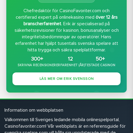
Chefredaktör för CasinoFavoriter.com och
certifierad expert på onlinekasino med
över 12 års
branscherfarenhet
. Erik är specialiserad på
säkerhetsrevisioner för kasinon, bonusanalyser och
integritetsbedömningar av operatörer. Hans
erfarenhet har hjälpt tusentals svenska spelare att
hitta trygga och säkra spelplattformar.
300+
12
50+
SKRIVNA RECENSIONER
ERFARENHET (ÅR)
TESTADE CASINON
LÄS MER OM ERIK SVENSSON
Information om webbplatsen
Välkommen till Sveriges ledande mobila onlinespelportal,
Casinofavoriter.com! Vår webbplats är en referensguide för
svenska spelare som vill hålla sig uppdaterade med de