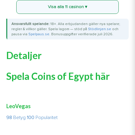
Visa alla 11 casinon ▾
Ansvarsfullt spelande:
18+. Alla erbjudanden gäller nya spelare;
regler & villkor gäller. Spela lagom — stöd på
Stödlinjen.se
och
pausa via
Spelpaus.se
. Bonusuppgifter verifierade juli 2026.
Detaljer
Spela Coins of Egypt här
LeoVegas
98
Betyg
100
Popularitet