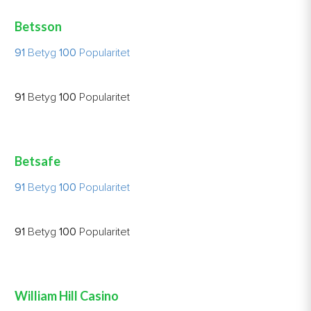
Betsson
91
Betyg
100
Popularitet
91
Betyg
100
Popularitet
Betsafe
91
Betyg
100
Popularitet
91
Betyg
100
Popularitet
William Hill Casino