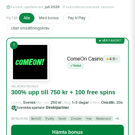
Senast uppdaterad:
juli 2026
· 11 svensklicensierade casinon
Alla
Med bonus
Pay N Play
FILTER:
Utan omsättningskrav
★ VÅR FAVORIT
1
ComeOn Casino
4.9
/5
Testad
VÄLKOMSTBONUS
300% upp till 750 kr + 100 free spins
Licens
Svensk
|
Min. ins.
250 kr
|
Uttag
1–3 dagar
|
Villkor
Omsättn. 20x
|
Svenska spelare
·
Direktpartner
BankID
Trustly
Swish
Zimpler
Visa
Mastercard
+3
BETALNING
Hämta bonus