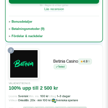
18+ · Regler & villkor gäller
Läs recension
Bonusdetaljer
Betalningsmetoder (9)
Fördelar & nackdelar
2
Betinia Casino
4.8
/5
Testad
VÄLKOMSTBONUS
100% upp till 2 500 kr
Licens
Svensk
|
Min. ins.
100 kr
|
Uttag
1–3 dagar
|
Villkor
Omsättn. 20x · min 100 kr
|
Svenska spelare