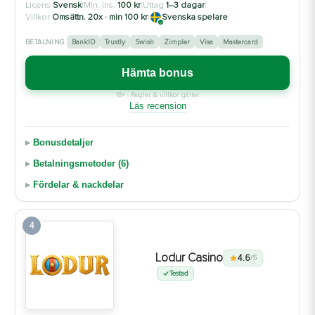
Licens
Svensk
|
Min. ins.
100 kr
|
Uttag
1–3 dagar
|
Villkor
Omsättn. 20x · min 100 kr
|
Svenska spelare
BankID
Trustly
Swish
Zimpler
Visa
Mastercard
BETALNING
Hämta bonus
18+ · Regler & villkor gäller
Läs recension
Bonusdetaljer
Betalningsmetoder (6)
Fördelar & nackdelar
4
Lodur Casino
4.6
/5
Testad