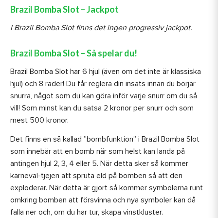
Brazil Bomba Slot – Jackpot
I Brazil Bomba Slot finns det ingen progressiv jackpot.
Brazil Bomba Slot – Så spelar du!
Brazil Bomba Slot har 6 hjul (även om det inte är klassiska
hjul) och 8 rader! Du får reglera din insats innan du börjar
snurra, något som du kan göra inför varje snurr om du så
vill! Som minst kan du satsa 2 kronor per snurr och som
mest 500 kronor.
Det finns en så kallad ”bombfunktion” i Brazil Bomba Slot
som innebär att en bomb när som helst kan landa på
antingen hjul 2, 3, 4 eller 5. När detta sker så kommer
karneval-tjejen att spruta eld på bomben så att den
exploderar. När detta är gjort så kommer symbolerna runt
omkring bomben att försvinna och nya symboler kan då
falla ner och, om du har tur, skapa vinstkluster.