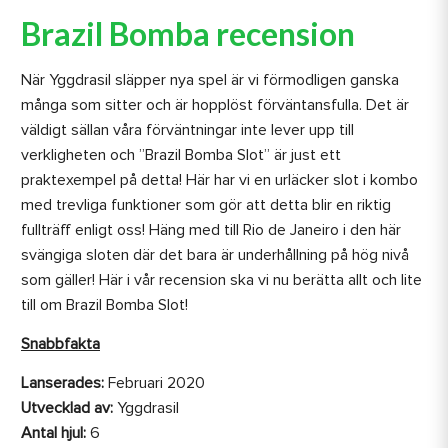
Brazil Bomba recension
När Yggdrasil släpper nya spel är vi förmodligen ganska
många som sitter och är hopplöst förväntansfulla. Det är
väldigt sällan våra förväntningar inte lever upp till
verkligheten och ”Brazil Bomba Slot” är just ett
praktexempel på detta! Här har vi en urläcker slot i kombo
med trevliga funktioner som gör att detta blir en riktig
fullträff enligt oss! Häng med till Rio de Janeiro i den här
svängiga sloten där det bara är underhållning på hög nivå
som gäller! Här i vår recension ska vi nu berätta allt och lite
till om Brazil Bomba Slot!
Snabbfakta
Lanserades:
Februari 2020
Utvecklad av:
Yggdrasil
Antal hjul:
6