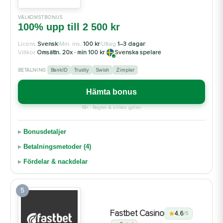
VÄLKOMSTBONUS
100% upp till 2 500 kr
Licens
Svensk
|
Min. ins.
100 kr
|
Uttag
1–3 dagar
|
Villkor
Omsättn. 20x · min 100 kr
|
Svenska spelare
BankID
Trustly
Swish
Zimpler
BETALNING
Hämta bonus
18+ · Regler & villkor gäller
Bonusdetaljer
Betalningsmetoder (4)
Fördelar & nackdelar
5
Fastbet Casino
4.6
/5