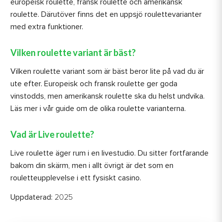
europeisk roulette, fransk roulette och amerikansk
roulette. Därutöver finns det en uppsjö roulettevarianter
med extra funktioner.
Vilken roulette variant är bäst?
Vilken roulette variant som är bäst beror lite på vad du är
ute efter. Europeisk och fransk roulette ger goda
vinstodds, men amerikansk roulette ska du helst undvika.
Läs mer i vår guide om de olika roulette varianterna.
Vad är Live roulette?
Live roulette äger rum i en livestudio. Du sitter fortfarande
bakom din skärm, men i allt övrigt är det som en
rouletteupplevelse i ett fysiskt casino.
Uppdaterad:
2025