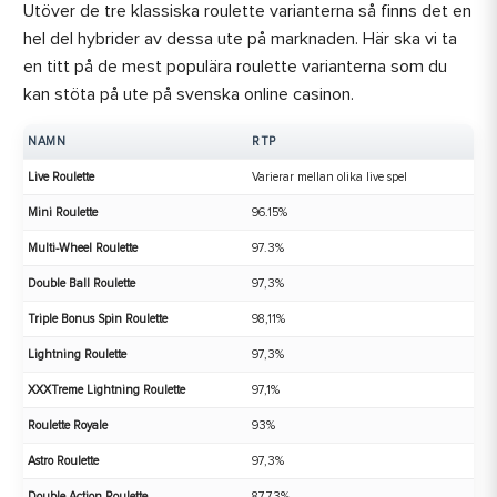
Utöver de tre klassiska roulette varianterna så finns det en
hel del hybrider av dessa ute på marknaden. Här ska vi ta
en titt på de mest populära roulette varianterna som du
kan stöta på ute på svenska online casinon.
NAMN
RTP
Live Roulette
Varierar mellan olika live spel
Mini Roulette
96.15%
Multi-Wheel Roulette
97.3%
Double Ball Roulette
97,3%
Triple Bonus Spin Roulette
98,11%
Lightning Roulette
97,3%
XXXTreme Lightning Roulette
97,1%
Roulette Royale
93%
Astro Roulette
97,3%
Double Action Roulette
87,73%