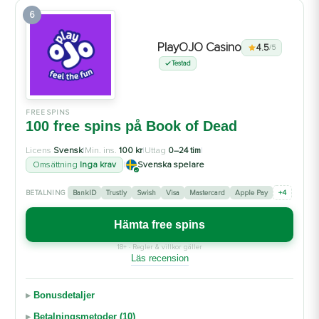
6
PlayOJO Casino
4.5
/5
Testad
FREE SPINS
100 free spins på Book of Dead
Licens
Svensk
|
Min. ins.
100 kr
|
Uttag
0–24 tim
|
Omsättning
Inga krav
|
Svenska spelare
BankID
Trustly
Swish
Visa
Mastercard
Apple Pay
+4
BETALNING
Hämta free spins
18+ · Regler & villkor gäller
Läs recension
Bonusdetaljer
Betalningsmetoder (10)