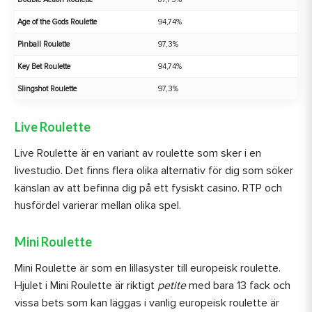
Age of the Gods Roulette
94,74%
Pinball Roulette
97,3%
Key Bet Roulette
94,74%
Slingshot Roulette
97,3%
Live Roulette
Live Roulette är en variant av roulette som sker i en
livestudio. Det finns flera olika alternativ för dig som söker
känslan av att befinna dig på ett fysiskt casino. RTP och
husfördel varierar mellan olika spel.
Mini Roulette
Mini Roulette är som en lillasyster till europeisk roulette.
Hjulet i Mini Roulette är riktigt
petite
med bara 13 fack och
vissa bets som kan läggas i vanlig europeisk roulette är