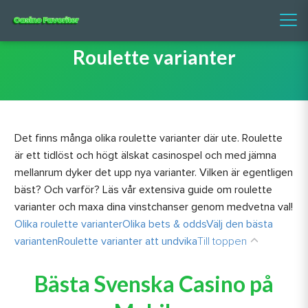
Roulette varianter
Det finns många olika roulette varianter där ute. Roulette
är ett tidlöst och högt älskat casinospel och med jämna
mellanrum dyker det upp nya varianter. Vilken är egentligen
bäst? Och varför? Läs vår extensiva guide om roulette
varianter och maxa dina vinstchanser genom medvetna val!
Olika roulette varianter
Olika bets & odds
Välj den bästa
varianten
Roulette varianter att undvika
Till toppen
Bästa Svenska Casino på