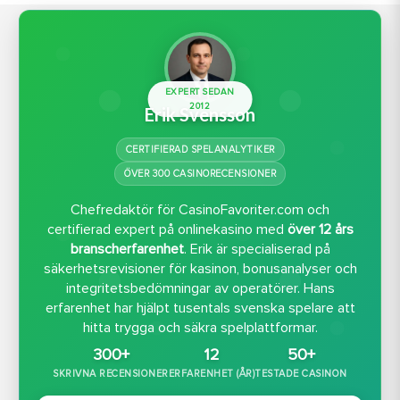
EXPERT SEDAN
2012
Erik Svensson
CERTIFIERAD SPELANALYTIKER
ÖVER 300 CASINORECENSIONER
Chefredaktör för CasinoFavoriter.com och
certifierad expert på onlinekasino med
över 12 års
branscherfarenhet
. Erik är specialiserad på
säkerhetsrevisioner för kasinon, bonusanalyser och
integritetsbedömningar av operatörer. Hans
erfarenhet har hjälpt tusentals svenska spelare att
hitta trygga och säkra spelplattformar.
300+
12
50+
SKRIVNA RECENSIONER
ERFARENHET (ÅR)
TESTADE CASINON