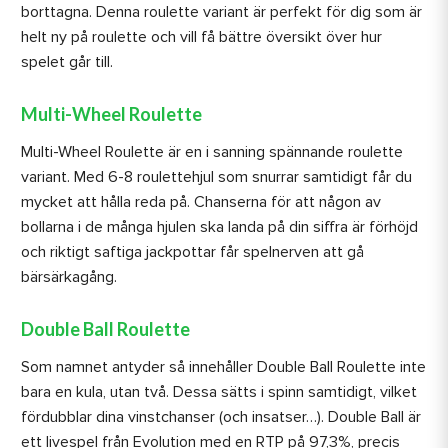
borttagna. Denna roulette variant är perfekt för dig som är
helt ny på roulette och vill få bättre översikt över hur
spelet går till.
Multi-Wheel Roulette
Multi-Wheel Roulette är en i sanning spännande roulette
variant. Med 6-8 roulettehjul som snurrar samtidigt får du
mycket att hålla reda på. Chanserna för att någon av
bollarna i de många hjulen ska landa på din siffra är förhöjd
och riktigt saftiga jackpottar får spelnerven att gå
bärsärkagång.
Double Ball Roulette
Som namnet antyder så innehåller Double Ball Roulette inte
bara en kula, utan två. Dessa sätts i spinn samtidigt, vilket
fördubblar dina vinstchanser (och insatser…). Double Ball är
ett livespel från Evolution med en RTP på 97,3%, precis