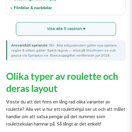
Fördelar & nackdelar
Visa alla 11 casinon ▾
Ansvarsfullt spelande:
18+. Alla erbjudanden gäller nya spelare;
regler & villkor gäller. Spela lagom — stöd på
Stödlinjen.se
och
pausa via
Spelpaus.se
. Bonusuppgifter verifierade juli 2026.
Olika typer av roulette och
deras layout
Visste du att det finns en lång rad olika varianter av
roulette? Alla vet vi hur ett roulettehjul ser ut och att målet
handlar om att satsa pengar på det nummer som
roulettekulan hamnar på. Så långt är det enkelt!