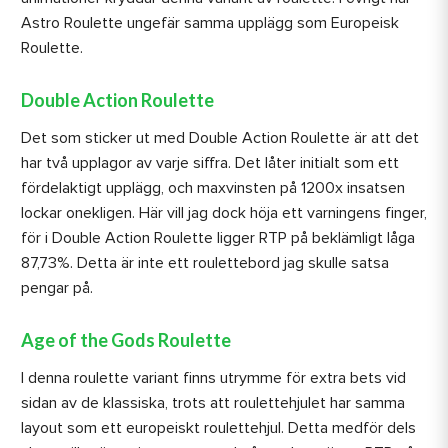
Astro Roulette ungefär samma upplägg som Europeisk
Roulette.
Double Action Roulette
Det som sticker ut med Double Action Roulette är att det
har två upplagor av varje siffra. Det låter initialt som ett
fördelaktigt upplägg, och maxvinsten på 1200x insatsen
lockar onekligen. Här vill jag dock höja ett varningens finger,
för i Double Action Roulette ligger RTP på beklämligt låga
87,73%. Detta är inte ett roulettebord jag skulle satsa
pengar på.
Age of the Gods Roulette
I denna roulette variant finns utrymme för extra bets vid
sidan av de klassiska, trots att roulettehjulet har samma
layout som ett europeiskt roulettehjul. Detta medför dels