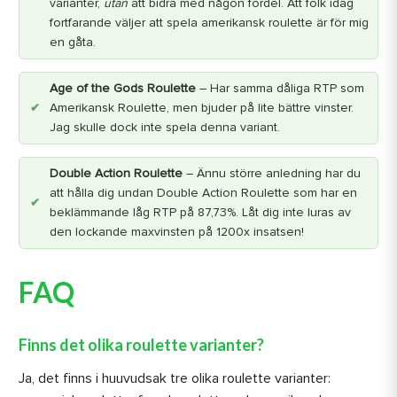
varianter,
utan
att bidra med någon fördel. Att folk idag
fortfarande väljer att spela amerikansk roulette är för mig
en gåta.
Age of the Gods Roulette
– Har samma dåliga RTP som
Amerikansk Roulette, men bjuder på lite bättre vinster.
Jag skulle dock inte spela denna variant.
Double Action Roulette
– Ännu större anledning har du
att hålla dig undan Double Action Roulette som har en
beklämmande låg RTP på 87,73%. Låt dig inte luras av
den lockande maxvinsten på 1200x insatsen!
FAQ
Finns det olika roulette varianter?
Ja, det finns i huuvudsak tre olika roulette varianter: