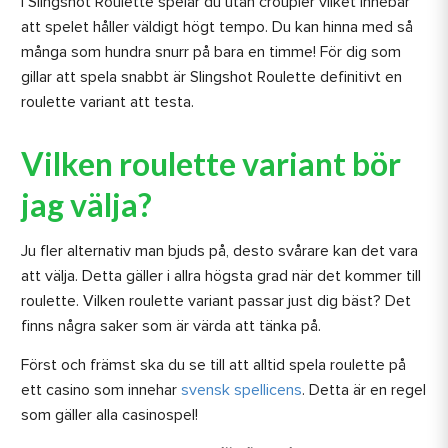
I Slingshot Roulette spelar du utan croupier vilket innebär
att spelet håller väldigt högt tempo. Du kan hinna med så
många som hundra snurr på bara en timme! För dig som
gillar att spela snabbt är Slingshot Roulette definitivt en
roulette variant att testa.
Vilken roulette variant bör
jag välja?
Ju fler alternativ man bjuds på, desto svårare kan det vara
att välja. Detta gäller i allra högsta grad när det kommer till
roulette. Vilken roulette variant passar just dig bäst? Det
finns några saker som är värda att tänka på.
Först och främst ska du se till att alltid spela roulette på
ett casino som innehar
svensk spellicens
. Detta är en regel
som gäller alla casinospel!