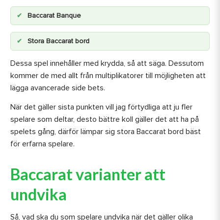
Baccarat Banque
Stora Baccarat bord
Dessa spel innehåller med krydda, så att säga. Dessutom
kommer de med allt från multiplikatorer till möjligheten att
lägga avancerade side bets.
När det gäller sista punkten vill jag förtydliga att ju fler
spelare som deltar, desto bättre koll gäller det att ha på
spelets gång, därför lämpar sig stora Baccarat bord bäst
för erfarna spelare.
Baccarat varianter att
undvika
Så, vad ska du som spelare undvika när det gäller olika