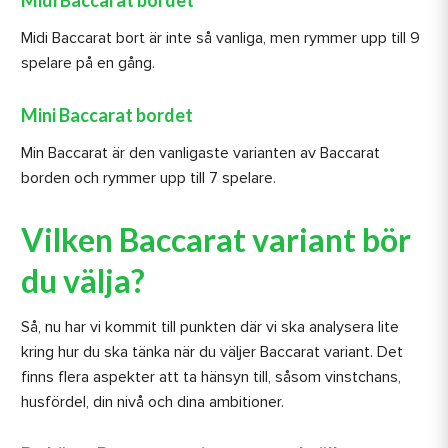
Midi Baccarat bordet
Midi Baccarat bort är inte så vanliga, men rymmer upp till 9
spelare på en gång.
Mini Baccarat bordet
Min Baccarat är den vanligaste varianten av Baccarat
borden och rymmer upp till 7 spelare.
Vilken Baccarat variant bör
du välja?
Så, nu har vi kommit till punkten där vi ska analysera lite
kring hur du ska tänka när du väljer Baccarat variant. Det
finns flera aspekter att ta hänsyn till, såsom vinstchans,
husfördel, din nivå och dina ambitioner.