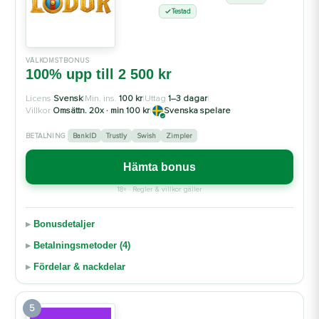
Testad
VÄLKOMSTBONUS
100% upp till 2 500 kr
Licens
Svensk
|
Min. ins.
100 kr
|
Uttag
1–3 dagar
|
Villkor
Omsättn. 20x · min 100 kr
|
Svenska spelare
BankID
Trustly
Swish
Zimpler
BETALNING
Hämta bonus
18+ · Regler & villkor gäller
Bonusdetaljer
Betalningsmetoder (4)
Fördelar & nackdelar
5