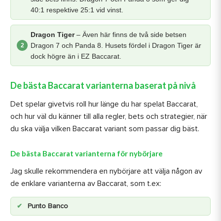
40:1 respektive 25:1 vid vinst.
Dragon Tiger
– Även här finns de två side betsen
Dragon 7 och Panda 8. Husets fördel i Dragon Tiger är
dock högre än i EZ Baccarat.
De bästa Baccarat varianterna baserat på nivå
Det spelar givetvis roll hur länge du har spelat Baccarat,
och hur väl du känner till alla regler, bets och strategier, när
du ska välja vilken Baccarat variant som passar dig bäst.
De bästa Baccarat varianterna för nybörjare
Jag skulle rekommendera en nybörjare att välja någon av
de enklare varianterna av Baccarat, som t.ex:
Punto Banco