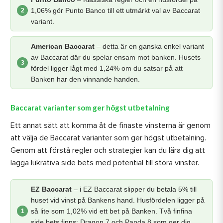
1,06% gör Punto Banco till ett utmärkt val av Baccarat
variant.
American Baccarat
– detta är en ganska enkel variant
av Baccarat där du spelar ensam mot banken. Husets
fördel ligger lågt med 1,24% om du satsar på att
Banken har den vinnande handen.
Baccarat varianter som ger högst utbetalning
Ett annat sätt att komma åt de finaste vinsterna är genom
att välja de Baccarat varianter som ger högst utbetalning.
Genom att förstå regler och strategier kan du lära dig att
lägga lukrativa side bets med potential till stora vinster.
EZ Baccarat
– i EZ Baccarat slipper du betala 5% till
huset vid vinst på Bankens hand. Husfördelen ligger på
så lite som 1,02% vid ett bet på Banken. Två finfina
side bets finns: Dragon 7 och Panda 8 som ger dig