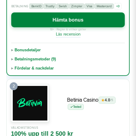
BankID
Trustly
Swish
Zimpler
Visa
Mastercard
+3
BETALNING
Hämta bonus
18+ · Regler & villkor gäller
Läs recension
Bonusdetaljer
Betalningsmetoder (9)
Fördelar & nackdelar
2
Betinia Casino
4.8
/5
Testad
VÄLKOMSTBONUS
100% upp till 2 500 kr