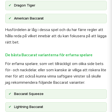
Dragon Tiger
American Baccarat
Husfördelen är låg i dessa spel och du har färre regler att
hålla reda på vilket innebär att du kan fokusera på att lägga
rätt bet.
De bästa Baccarat varianterna för erfarna spelare
För erfarna spelare, som vet tillräckligt om olika side bets
för- och nackdelar, eller som kanske är villiga att riskera lite
mer för att också kunna vinna saftigare vinster så skulle
jag rekommendera följande Baccarat varianter:
Baccarat Squeeze
Lightning Baccarat