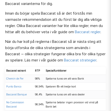
Baccarat varianterna för dig.
Innan du börjar spela Baccarat så är det förstås min
varmaste rekommendation att du först lär dig alla viktiga
regler. Olika Baccarat varianter har lite olika regler, men du
hittar allt du behöver veta i vår guide om
Baccarat regler
.
När du har koll på reglerna i Baccarat så är nästa steg att
börja utforska de olika strategierna som används i
Baccarat – olika strategier fungerar olika bra för olika typer
av spelare. Läs mer i vår guide om
Baccarat strategier
.
Baccarat vairant
RTP
Specialfunktioner
Chemin de Fer
98%
Spelarna turas om att vara Bank
Punto Banco
98,94%
Spelaren får ett tredje kort
Baccarat Banque
98,4%
Spelarna turas om att vara dealer
No Commission
Spelarna betalar ingen provision vid vinst på
98,94%
Baccarat
Bank bet