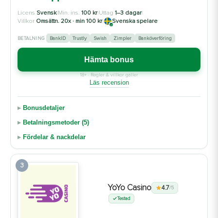
Licens
Svensk
|
Min. ins.
100 kr
|
Uttag
1–3 dagar
|
Villkor
Omsättn. 20x · min 100 kr
|
Svenska spelare
BankID
Trustly
Swish
Zimpler
Banköverföring
BETALNING
Hämta bonus
18+ · Regler & villkor gäller
Läs recension
Bonusdetaljer
Betalningsmetoder (5)
Fördelar & nackdelar
3
YoYo Casino
4.7
/5
Testad