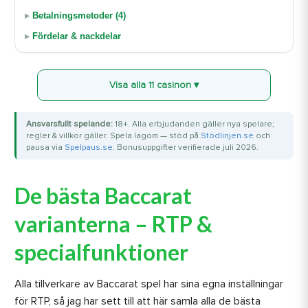
Betalningsmetoder (4)
Fördelar & nackdelar
Visa alla 11 casinon ▾
Ansvarsfullt spelande:
18+. Alla erbjudanden gäller nya spelare;
regler & villkor gäller. Spela lagom — stöd på
Stödlinjen.se
och
pausa via
Spelpaus.se
. Bonusuppgifter verifierade juli 2026.
De bästa Baccarat
varianterna – RTP &
specialfunktioner
Alla tillverkare av Baccarat spel har sina egna inställningar
för RTP, så jag har sett till att här samla alla de bästa