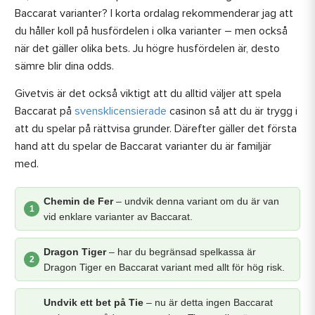
Baccarat varianter? I korta ordalag rekommenderar jag att
du håller koll på husfördelen i olka varianter – men också
när det gäller olika bets. Ju högre husfördelen är, desto
sämre blir dina odds.
Givetvis är det också viktigt att du alltid väljer att spela
Baccarat på
svensklicensierade
casinon så att du är trygg i
att du spelar på rättvisa grunder. Därefter gäller det första
hand att du spelar de Baccarat varianter du är familjär
med.
Chemin de Fer
– undvik denna variant om du är van
vid enklare varianter av Baccarat.
Dragon Tiger
– har du begränsad spelkassa är
Dragon Tiger en Baccarat variant med allt för hög risk.
Undvik ett bet på Tie
– nu är detta ingen Baccarat