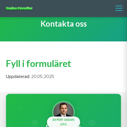
Kontakta oss
Fyll i formuläret
Uppdaterad:
20.05.2025
EXPERT SEDAN
2012