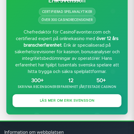
Erik Svensson
CERTIFIERAD SPELANALYTIKER
ÖVER 300 CASINORECENSIONER
Chefredaktör för CasinoFavoriter.com och
certifierad expert på onlinekasino med
över 12 års
branscherfarenhet
. Erik är specialiserad på
säkerhetsrevisioner för kasinon, bonusanalyser och
integritetsbedömningar av operatörer. Hans
erfarenhet har hjälpt tusentals svenska spelare att
hitta trygga och säkra spelplattformar.
300+
12
50+
SKRIVNA RECENSIONER
ERFARENHET (ÅR)
TESTADE CASINON
LÄS MER OM ERIK SVENSSON
Information om webbplatsen