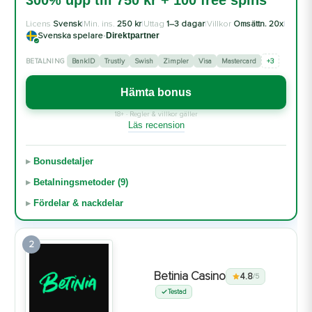
300% upp till 750 kr + 100 free spins
Licens
Svensk
|
Min. ins.
250 kr
|
Uttag
1–3 dagar
|
Villkor
Omsättn. 20x
|
Svenska spelare
·
Direktpartner
BankID
Trustly
Swish
Zimpler
Visa
Mastercard
+3
BETALNING
Hämta bonus
18+ · Regler & villkor gäller
Läs recension
Bonusdetaljer
Betalningsmetoder (9)
Fördelar & nackdelar
2
Betinia Casino
4.8
/5
Testad