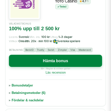
YoYo Casino
4.7
/5
Testad
VÄLKOMSTBONUS
100% upp till 2 500 kr
Licens
Svensk
|
Min. ins.
100 kr
|
Uttag
1–3 dagar
|
Villkor
Omsättn. 20x · min 100 kr
|
Svenska spelare
BankID
Trustly
Swish
Zimpler
Visa
Mastercard
BETALNING
Hämta bonus
18+ · Regler & villkor gäller
Läs recension
Bonusdetaljer
Betalningsmetoder (6)
Fördelar & nackdelar