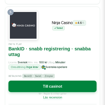
5
Ninja Casino
4.6
/5
Testad
PAY N PLAY
BankID · snabb registrering · snabba
uttag
Licens
Svensk
|
Min. ins.
100 kr
|
Uttag
Minuter
|
Omsättning
Inga krav
|
Svenska spelare
BankID
Swish
Zimpler
BETALNING
Till casinot
18+ · Regler & villkor gäller
Läs recension