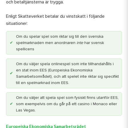
och betaltjänsterna är trygga.
Enligt Skatteverket betalar du vinstskatt i följande
situationer:
Om du spelar spel som riktar sig till den svenska
spelmarknaden men anordnaren
inte
har svensk
spellicens
Om du väljer spela onlinespel som inte tillhandahålls i
en stat inom EES (Europeiska Ekonomiska
Samarbetsområdet), och att spelet inte riktar sig specifikt
till en spelmarknad inom EES.
Om du väljer att spela spel som fysiskt finns utanför EES,
som exempelvis om du går på ett casino i Monaco eller
Las Vegas.
Europeiska Ekonomiska Samarbetsrådet