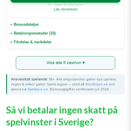
18+ · Regler & villkor gäller
Läs recension
Bonusdetaljer
Betalningsmetoder (10)
Fördelar & nackdelar
Visa alla 11 casinon ▾
Ansvarsfullt spelande:
18+. Alla erbjudanden gäller nya spelare;
regler & villkor gäller. Spela lagom — stöd på
Stödlinjen.se
och
pausa via
Spelpaus.se
. Bonusuppgifter verifierade juli 2026.
Så vi betalar ingen skatt på
spelvinster i Sverige?