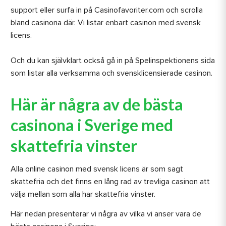
support eller surfa in på Casinofavoriter.com och scrolla
bland casinona där. Vi listar enbart casinon med svensk
licens.
Och du kan självklart också gå in på Spelinspektionens sida
som listar alla verksamma och svensklicensierade casinon.
Här är några av de bästa
casinona i Sverige med
skattefria vinster
Alla online casinon med svensk licens är som sagt
skattefria och det finns en lång rad av trevliga casinon att
välja mellan som alla har skattefria vinster.
Här nedan presenterar vi några av vilka vi anser vara de